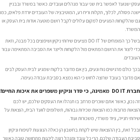
עסקי שנועד לאפשר בית שני עבור מנהלים ועובדים. כאשר במשרד ובבניין
ישנה פסולת, לכלוך, תקלות וריח רע, המוטיבציה של העובדים יורדת פלאים, כמו
גם שהלקוחות המגיעים למקום עלולים לקבל רושם מוטעה אודות בית העסק או
המשרד.
בשל כך המומחים של DO IT מציעים שירותי ניקיון ושיפוצים בכל מבנה, וזאת
כדי ליצור את הרושם המתאים מול הלקוחות ולייצר את הסביבה המתאימה עבור
העובדים.
בכך כולם מרגישים נוח ונעים, בין אם מדובר בלקוח שמגיע לבית העסק לבים
אם מדובר בעובד שרוצה לחוש כי הוא נמצא בסביבת עבודה נעימה.
חברת
DO IT
מאמינה, כי סדר וניקיון משפרים את איכות החיים!
זה נכון, כאשר אתם שוכרים מרחב בו תנהלו את העסקים שלכם, יש לכם
הוצאות מרובות כמו הוצאות שכירות גבוהות, תשלומים לוועד הבית, הוצאות על
שירותי חנייה, ציוד משרדי, משכורות ועוד.
ובכל זאת, בין ההוצאות שיש לקחת בחשבון הן כאלה הנוגעות לטיפוח וניקיון
סביבת העבודה שלכם. הרי כל עובד ומנהל רוצה ליהנות מתחושה טובה כאשר