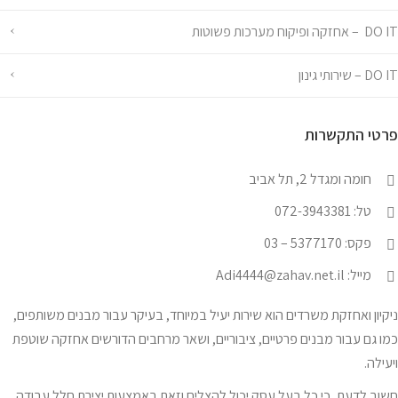
DO IT – אחזקה ופיקוח מערכות פשוטות
DO IT – שירותי גינון
פרטי התקשרות
חומה ומגדל 2, תל אביב
טל: 072-3943381
פקס: 5377170 – 03
מייל: Adi4444@zahav.net.il
ניקיון ואחזקת משרדים הוא שירות יעיל במיוחד, בעיקר עבור מבנים משותפים,
כמו גם עבור מבנים פרטיים, ציבוריים, ושאר מרחבים הדורשים אחזקה שוטפת
ויעילה.
חשוב לדעת, כי כל בעל עסק יכול להצליח וזאת באמצעות יצירת חלל עבודה