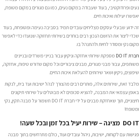
נעים ופרודוקטיבי, בעוד שעבודה במקום נעים, כמו גם מגורים במקום מטופח,
יאפשרו יעילות ואיכות חיים.
זה ידוע שבעלי עסקים מצליחים עובדים תמיד בסביבה נעימה ומטופחת, בעוד
שכדי ליצור את הרושם הנכון: רבים בוחרים בשירותי תחזוקה שנועדו כדי לאפשר
מקום נקי ומסודר לחיות ולהתנהל בו.
חברת DO IT
מספקת שירותי אחזקה וניקיון עבור בנייני משרדים ובניינים
משותפים, עבור מבני מגורים, מבנים ציבוריים וכל מקום שדורש טיפוח, אחזקה,
שיפוצים, ניקיון ושאר שירותים להעלאת איכות החיים.
מלבד זאת, שירותים אלה, פותרים רבים מהצורך לנהל ישיבות ועד בית, לנקות
באופן עצמאי את המבנה, להוציא סכומים לא מבוטלים על שירותי תיקונים
חיצוניים, תוך שאחזקת מבנים על ידי חברת DO IT תשמור על מבנה תקין, נקי
ומטופח!
DO IT
מציגה – שירות יעיל בכל זמן ובכל שעה!
פגישות עם לקוחות, ישיבות, ניהול עובדים ועוד, כולם מתרחשים בתוך מבנה